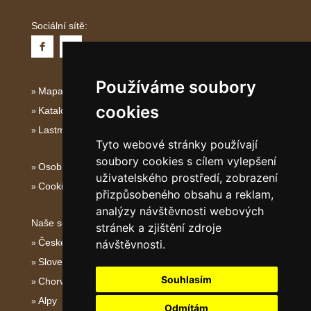
Sociální sítě:
Používáme soubory
Mapa serveru Dalmácie
cookies
Katalog ubytování Dalmácie
Lastminute Dalmácie
Tyto webové stránky používají
soubory cookies s cílem vylepšení
Osobní údaje
uživatelského prostředí, zobrazení
Cookies
přizpůsobeného obsahu a reklam,
analýzy návštěvnosti webových
Naše servery:
stránek a zjištění zdroje
České hory
návštěvnosti.
Slovenské hory
Souhlasím
Chorvatsko
Alpy
Odmítám