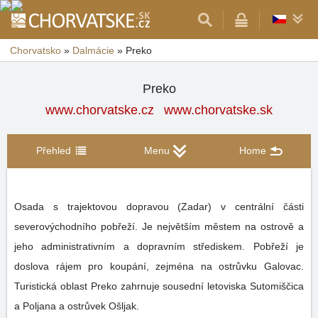
Chorvatsko
»
Dalmácie
»
Preko
Preko
www.chorvatske.cz
www.chorvatske.sk
Přehled
Menu
Home
Osada s trajektovou dopravou (Zadar) v centrální části
severovýchodního pobřeží. Je největším městem na ostrově a
jeho administrativním a dopravním střediskem. Pobřeží je
doslova rájem pro koupání, zejména na ostrůvku Galovac.
Turistická oblast Preko zahrnuje sousední letoviska Sutomiščica
a Poljana a ostrůvek Ošljak.