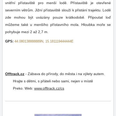
vnitřní přístaviště pro menší lodě. Přístaviště je otevřené
severním větrům. Jižní přístaviště slouží k přistání trajektu. Lodě
zde mohou být uvázány pouze krátkodobě. Připoutat loď
můžeme také u menšího přístavního mola. Hloubka moře se
pohybuje mezi 2 až 2,7 m.
GPS:
44.080138888889N, 15.181119444444E
Offtrack.cz
-
Zábava do přírody, do města i na výlety autem.
Hrajte s dětmi, s přáteli nebo sami, nejen v místě
Preko.
Web:
www.offtrack.cz/cs