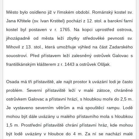
Město bylo osídleno již v římském období. Románský kostel sv.
Jana Křtitele (sv. Ivan Krstitel) pochází z 12. stol. a barokní farní
kostel byl postaven v r. 1765. Na kopci uprostřed ostrova,
jihozápadně od města leží zbytky středověké pevnosti sv.
Mihovil z 13. stol., která umožňuje výhled na část Zadarského
souostroví. Před přístavem leží zalesněný ostrůvek Galovac s
františkánským klášterem z r. 1443 a ostrůvek Ošljak.
Osada má tři přístaviště, ale najít prostor k uvázání lodi je často
problém. Severní přístaviště leží v malé zátoce, chráněné
ostrůvkem Galovac a přístavní hrází, s hloubkou moře do 2,5 m.
Je vystaveno severním větrům a má spouštěcí rampu. Lodě
mohou být dále uvázány u malého přístavního mola s hloubkou
1,5 m. Prostřední přístaviště chrání přístavní hráz, kde mohou
být lodě uvázány v hloubce do 4 m. Za ní se nachází malé