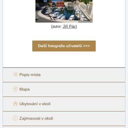
(autor:
Jiří Páv
)
Další fotografie uživatelů >>>
Popis místa
Mapa
Ubytování v okolí
Zajímavosti v okolí